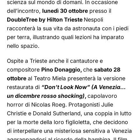
scienza sul mondo di domani. In occasione
dell’incontro,
lunedì 30 ottobre
presso il
DoubleTree by Hilton Trieste
Nespoli
racconterà la sua vita da astronauta con i piedi
per terra, illustrando quali lezioni ha imparato
nello spazio.
Ospite a Trieste anche il cantautore e
compositore
Pino Donaggio,
che
sabato 28
ottobre
al Teatro Miela presenterà la versione
restaurata di
“Don’t Look Now” (A Venezia…
un dicembre rosso shocking)
,
capolavoro
horror di Nicolas Roeg. Protagonisti Julie
Christie e Donald Sutherland, una coppia in lutto
per la morte della loro figlioletta, che decidono
di interpellare una misteriosa sensitiva a Venezia
aggrappandosi al ricordo della bambina. Il film