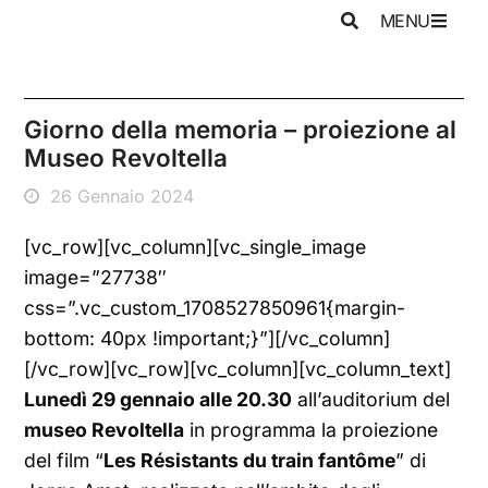
MENU
Giorno della memoria – proiezione al
Museo Revoltella
26 Gennaio 2024
[vc_row][vc_column][vc_single_image
image=”27738″
css=”.vc_custom_1708527850961{margin-
bottom: 40px !important;}”][/vc_column]
[/vc_row][vc_row][vc_column][vc_column_text]
Lunedì 29 gennaio alle 20.30
all’auditorium del
museo Revoltella
in programma la proiezione
del film “
Les Résistants du train fantôme
” di