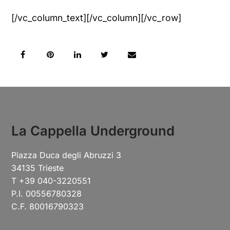
[/vc_column_text][/vc_column][/vc_row]
La Cappella Underground
Piazza Duca degli Abruzzi 3
34135 Trieste
T +39 040-3220551
P.I. 00556780328
C.F. 80016790323