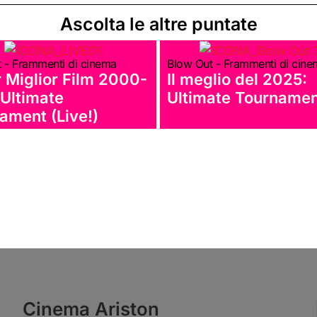
Ascolta le altre puntate
 - Frammenti di cinema
Blow Out - Frammenti di cin
 Miglior Film 2000-
Il meglio del 2025:
Ultimate
Ultimate Tourname
ament (Live!)
Cinema Ariston