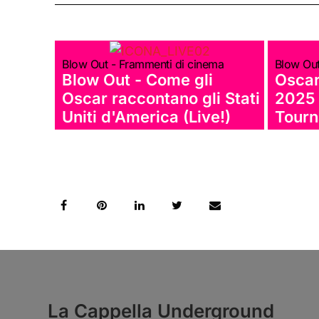
Blow Out - Frammenti di cinema
Blow Out
Blow Out - Come gli
Oscar
Oscar raccontano gli Stati
2025 
Uniti d'America (Live!)
Tourn
La Cappella Underground