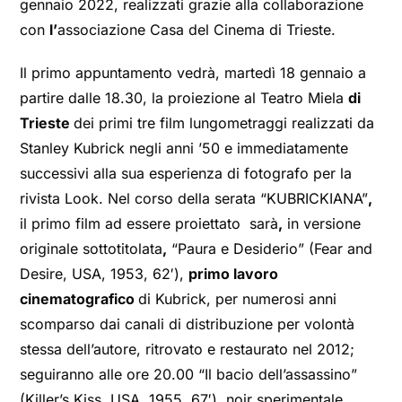
gennaio 2022, realizzati grazie alla collaborazione
con
l’
associazione Casa del Cinema di Trieste.
Il primo appuntamento vedrà, martedì 18 gennaio a
partire dalle 18.30, la proiezione al Teatro Miela
di
Trieste
dei primi tre film lungometraggi realizzati da
Stanley Kubrick negli anni ’50 e immediatamente
successivi alla sua esperienza di fotografo per la
rivista Look. Nel corso della serata “KUBRICKIANA”
,
il primo film ad essere proiettato sarà
,
in versione
originale sottotitolata
,
“Paura e Desiderio” (Fear and
Desire, USA, 1953, 62′),
primo lavoro
cinematografico
di Kubrick, per numerosi anni
scomparso dai canali di distribuzione per volontà
stessa dell’autore, ritrovato e restaurato nel 2012;
seguiranno alle ore 20.00 “Il bacio dell’assassino”
(Killer’s Kiss, USA, 1955, 67′), noir sperimentale