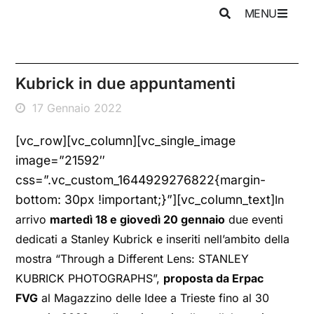
MENU
Kubrick in due appuntamenti
17 Gennaio 2022
[vc_row][vc_column][vc_single_image
image=”21592″
css=”.vc_custom_1644929276822{margin-
bottom: 30px !important;}”][vc_column_text]
In
arrivo
martedì 18 e giovedì 20 gennaio
due eventi
dedicati a Stanley Kubrick e inseriti nell’ambito della
mostra “Through a Different Lens: STANLEY
KUBRICK PHOTOGRAPHS”,
proposta da Erpac
FVG
al Magazzino delle Idee a Trieste fino al 30