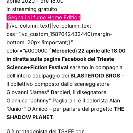
aprile 2020 – ore 18.00
in streaming gratuito
Segnali di fumo Home Edition
[/vc_column_text][vc_column_text
css=”.vc_custom_1587042432440{margin-
bottom: 20px !important;}”
color=”#000000″]
Mercoledì 22 aprile alle 18.00
in diretta sulla pagina Facebook del Trieste
Science+Fiction Festival
saremo in compagnia
dell’intero equipaggio dei
BLASTEROID BROS
–
il collettivo composto dallo sceneggiatore
Giovanni “James” Barbieri, il disegnatore
Gianluca “Johnny” Pagliarani e il colorista Alan
“Junior” D’Amico – per parlare del progetto
THE
SHADOW PLANET
.
Già protagonista del TS+FF con