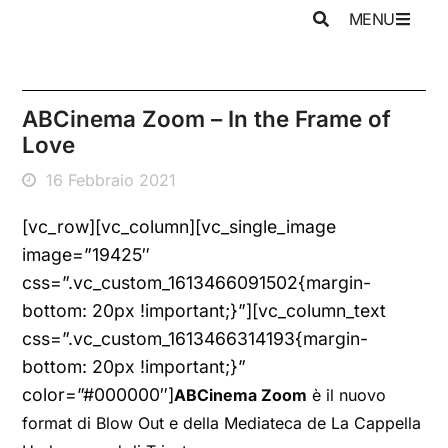
MENU
ABCinema Zoom – In the Frame of
Love
16 Febbraio 2021
[vc_row][vc_column][vc_single_image
image=”19425″
css=”.vc_custom_1613466091502{margin-
bottom: 20px !important;}”][vc_column_text
css=”.vc_custom_1613466314193{margin-
bottom: 20px !important;}”
color=”#000000″]
ABCinema Zoom
è il nuovo
format di Blow Out e della Mediateca de La Cappella