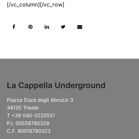
[/vc_column][/vc_row]
La Cappella Underground
Piazza Duca degli Abruzzi 3
34135 Trieste
T +39 040-3220551
P.I. 00556780328
C.F. 80016790323