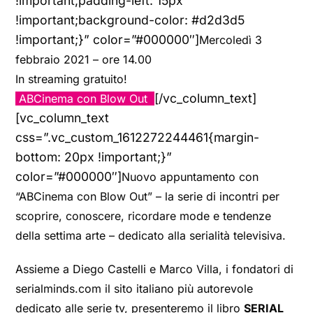
!important;padding-left: 15px
!important;background-color: #d2d3d5
!important;}” color=”#000000″]
Mercoledì 3
febbraio 2021 – ore 14.00
In streaming gratuito!
[/vc_column_text]
ABCinema con Blow Out
[vc_column_text
css=”.vc_custom_1612272244461{margin-
bottom: 20px !important;}”
color=”#000000″]
Nuovo appuntamento con
“ABCinema con Blow Out” – la serie di incontri per
scoprire, conoscere, ricordare mode e tendenze
della settima arte – dedicato alla serialità televisiva.
Assieme a Diego Castelli e Marco Villa, i fondatori di
serialminds.com il sito italiano più autorevole
dedicato alle serie tv, presenteremo il libro
SERIAL