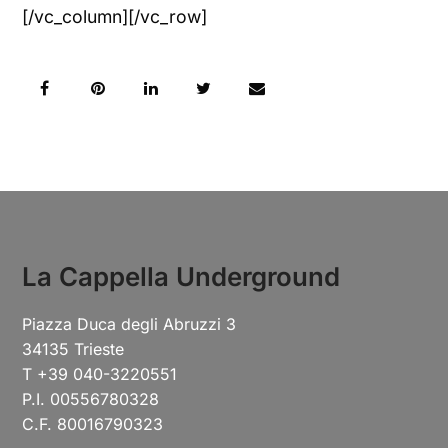
[/vc_column][/vc_row]
La Cappella Underground
Piazza Duca degli Abruzzi 3
34135 Trieste
T +39 040-3220551
P.I. 00556780328
C.F. 80016790323