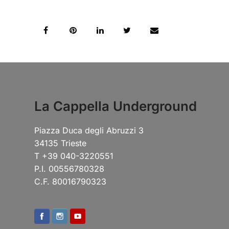
La Cappella Underground
Piazza Duca degli Abruzzi 3
34135 Trieste
T +39 040-3220551
P.I. 00556780328
C.F. 80016790323