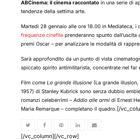
ABCinema: il cinema raccontato
in una serie di 
tendenze della settima arte.
Martedì 28 gennaio alle ore 18.00 in Mediateca, i 
frequenze cinefile
prenderanno spunto dall’uscita d
premi Oscar – per analizzare le modalità di rappr
Sarà approfondito da un punto di vista cinematogr
spiccato spirito antimilitarista, concentrate nel 
Film come
La grande illusione
(La grande illusion,
1957) di Stanley Kubrick sono senza dubbio emblem
romanzi celeberrimi –
Addio alle armi
di Ernest H
[/vc_col
Maria Remarque – completano il quadro.
[/vc_column][/vc_row]