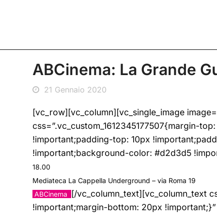
ABCinema: La Grande Gu
21 Gennaio 2020
[vc_row][vc_column][vc_single_image image=
css=”.vc_custom_1612345177507{margin-top:
!important;padding-top: 10px !important;padd
!important;background-color: #d2d3d5 !impo
18.00
Mediateca La Cappella Underground – via Roma 19
[/vc_column_text][vc_column_text 
ABCinema
!important;margin-bottom: 20px !important;}