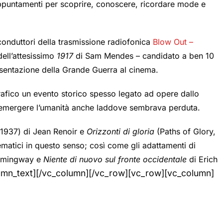
appuntamenti per scoprire, conoscere, ricordare mode e
conduttori della trasmissione radiofonica
Blow Out –
ell’attesissimo
1917
di Sam Mendes – candidato a ben 10
esentazione della Grande Guerra al cinema.
afico un evento storico spesso legato ad opere dallo
far emergere l’umanità anche laddove sembrava perduta.
 1937) di Jean Renoir e
Orizzonti di gloria
(Paths of Glory,
atici in questo senso; così come gli adattamenti di
emingway e
Niente di nuovo sul fronte occidentale
di Erich
umn_text][/vc_column][/vc_row][vc_row][vc_column]