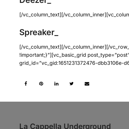
[/vc_column_text][/vc_column_inner][vc_colu
Spreaker_
[/vc_column_text][/vc_column_inner][/vc_ro
!important;}”][vc_basic_grid post_type=”po
grid_id=”vc_gid:1651231372476-dbb3106e-d60
La Cappella Underground