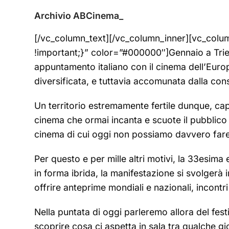
Archivio ABCinema_
[/vc_column_text][/vc_column_inner][vc_col
!important;}” color=”#000000″]Gennaio a Trieste
appuntamento italiano con il cinema dell’Euro
diversificata, e tuttavia accomunata dalla co
Un territorio estremamente fertile dunque, capa
cinema che ormai incanta e scuote il pubblico e 
cinema di cui oggi non possiamo davvero far
Per questo e per mille altri motivi, la 33esima
in forma ibrida, la manifestazione si svolger
offrire anteprime mondiali e nazionali, incontri
Nella puntata di oggi parleremo allora del fes
scoprire cosa ci aspetta in sala tra qualche gio