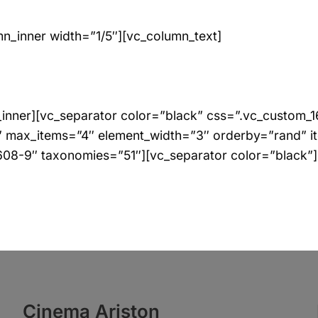
mn_inner width=”1/5″][vc_column_text]
w_inner][vc_separator color=”black” css=”.vc_custo
st” max_items=”4″ element_width=”3″ orderby=”rand”
8-9″ taxonomies=”51″][vc_separator color=”black”]
Cinema Ariston