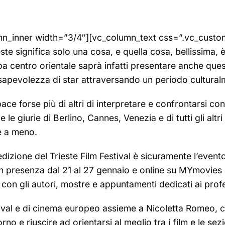
umn_inner width=”3/4″][vc_column_text css=”.vc_cus
 significa solo una cosa, e quella cosa, bellissima, è il
pa centro orientale saprà infatti presentare anche que
nsapevolezza di star attraversando un periodo cultural
ce forse più di altri di interpretare e confrontarsi con 
le giurie di Berlino, Cannes, Venezia e di tutti gli altri
e a meno.
 edizione del Trieste Film Festival è sicuramente l’even
à in presenza dal 21 al 27 gennaio e online su MYmovie
 con gli autori, mostre e appuntamenti dedicati ai profe
tival e di cinema europeo assieme a Nicoletta Romeo, co
rno e riuscire ad orientarsi al meglio tra i film e le se