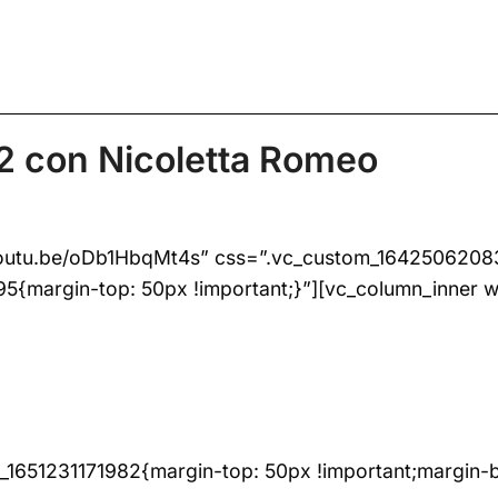
22 con Nicoletta Romeo
/youtu.be/oDb1HbqMt4s” css=”.vc_custom_16425062083
{margin-top: 50px !important;}”][vc_column_inner w
_1651231171982{margin-top: 50px !important;margin-bo