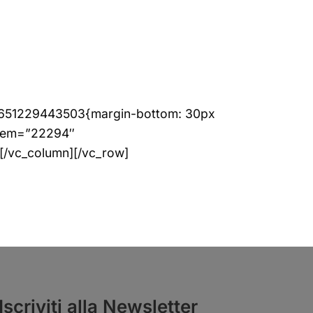
m_1651229443503{margin-bottom: 30px
 item=”22294″
[/vc_column][/vc_row]
Iscriviti alla Newsletter