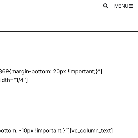
MENU
69{margin-bottom: 20px !important;}”]
idth=”1/4″]
ttom: -10px !important;}”][vc_column_text]