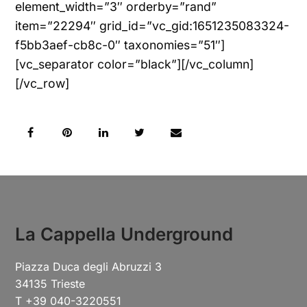
element_width=”3″ orderby=”rand”
item=”22294″ grid_id=”vc_gid:1651235083324-
f5bb3aef-cb8c-0″ taxonomies=”51″]
[vc_separator color=”black”][/vc_column]
[/vc_row]
La Cappella Underground
Piazza Duca degli Abruzzi 3
34135 Trieste
T +39 040-3220551