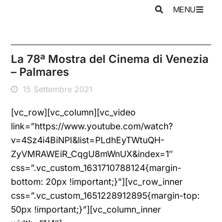
MENU
La 78ª Mostra del Cinema di Venezia
– Palmares
15 Settembre 2021
[vc_row][vc_column][vc_video
link=”https://www.youtube.com/watch?
v=4Sz4i4BiNPI&list=PLdhEyTWtuQH-
ZyVMRAWEiR_CqgU8mWnUX&index=1″
css=”.vc_custom_1631710788124{margin-
bottom: 20px !important;}”][vc_row_inner
css=”.vc_custom_1651228912895{margin-top:
50px !important;}”][vc_column_inner