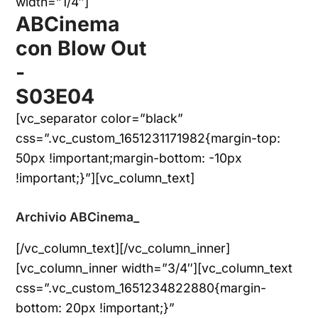
width=”1/4″]
ABCinema
con Blow Out
-
S03E04
[vc_separator color=”black”
css=”.vc_custom_1651231171982{margin-top:
50px !important;margin-bottom: -10px
!important;}”][vc_column_text]
Archivio ABCinema_
[/vc_column_text][/vc_column_inner]
[vc_column_inner width=”3/4″][vc_column_text
css=”.vc_custom_1651234822880{margin-
bottom: 20px !important;}”