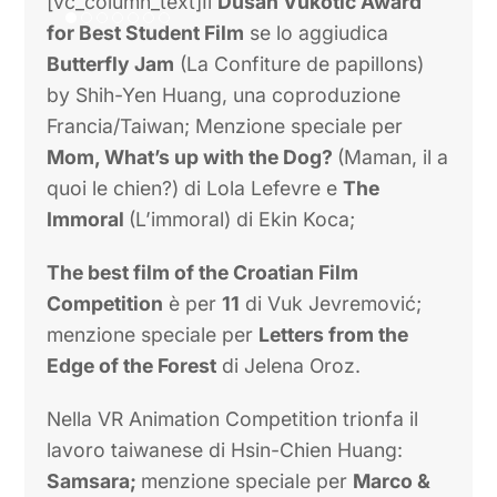
(Francia/Giappone) e la seconda per
The
Crossing
(La traverse) di Florence Miailhe
(Francia/Germania/Repubblica ceca).
[/vc_column_text]
[vc_column_text]Il
Dušan Vukotić Award
for Best Student Film
se lo aggiudica
Butterfly Jam
(La Confiture de papillons)
by Shih-Yen Huang, una coproduzione
Francia/Taiwan; Menzione speciale per
Mom, What’s up with the Dog?
(Maman, il a