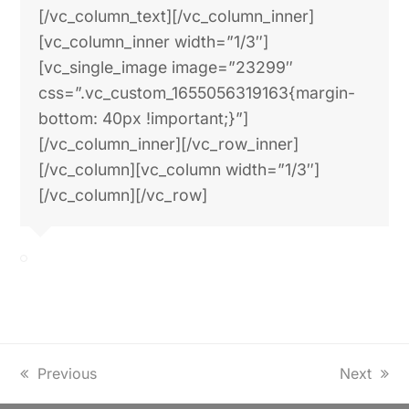
Kitchen
(La Soupe de Franzy) di Ana
Chubinidze (Frnacia/Georgia);
L’
Audience Award Mr. M
per la
Grand
Competition Feature Film
è stato
assegnata a
The Crossing
(La traverse) di
Florence Miailhe.[/vc_column_text]
[vc_column_text]La 33a edizione del
World
Festival of Animated Film – Animafest
Zagreb
si svolgerà dal 5 al 10 giugno.
[/vc_column_text][/vc_column_inner]