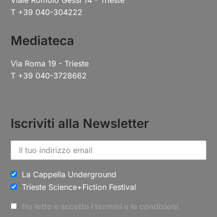
La Cappella Underground
Piazza Duca degli Abruzzi 3
34135 Trieste
T +39 040-3220551
P.I. 00556780328
C.F. 80016790323
Cinema Ariston
Viale Romolo Gessi 14 - Trieste
T +39 040-304222