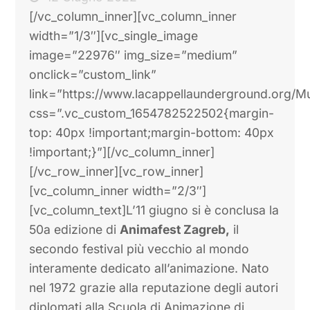
[/vc_column_inner][vc_column_inner
width=”1/3″][vc_single_image
image=”22976″ img_size=”medium”
onclick=”custom_link”
link=”https://www.lacappellaunderground.org/Mu
css=”.vc_custom_1654782522502{margin-
top: 40px !important;margin-bottom: 40px
!important;}”][/vc_column_inner]
[/vc_row_inner][vc_row_inner]
[vc_column_inner width=”2/3″]
[vc_column_text]L’11 giugno si è conclusa la
50a edizione di
Animafest Zagreb,
il
secondo festival più vecchio al mondo
interamente dedicato all’animazione. Nato
nel 1972 grazie alla reputazione degli autori
diplomati alla Scuola di Animazione di