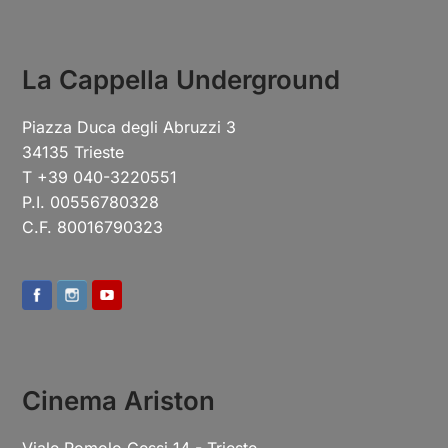
[vc_column_inner width=”1/3″]
[vc_single_image image=”23299″
css=”.vc_custom_1655056319163{margin-
bottom: 40px !important;}”]
[/vc_column_inner][/vc_row_inner]
[/vc_column][vc_column width=”1/3″]
[/vc_column][/vc_row]
Previous
Next