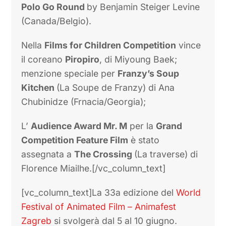
quoi le chien?) di Lola Lefevre e
The
Immoral
(L’immoral) di Ekin Koca;
The best film of the Croatian Film
Competition
è per
11
di Vuk Jevremović;
menzione speciale per
Letters from the
Edge of the Forest
di Jelena Oroz.
Nella VR Animation Competition trionfa il
lavoro taiwanese di Hsin-Chien Huang:
Samsara;
menzione speciale per
Marco &
Polo Go Round
by Benjamin Steiger Levine
(Canada/Belgio).
Nella
Films for Children Competition
vince
il coreano
Piropiro
, di Miyoung Baek;
menzione speciale per
Franzy’s Soup