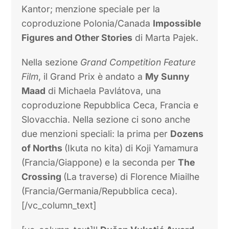
Achievement.
Lo
Zlatko Grgić Award
per il miglior film
fatto fuori da istituzioni educative è andato
al franco-israeliano
Letter to a Pig
di Tal
Kantor; menzione speciale per la
coproduzione Polonia/Canada
Impossible
Figures and Other Stories
di Marta Pajek.
Nella sezione
Grand Competition Feature
Film
, il Grand Prix è andato a
My Sunny
Maad
di Michaela Pavlátova, una
coproduzione Repubblica Ceca, Francia e
Slovacchia. Nella sezione ci sono anche
due menzioni speciali: la prima per
Dozens
of Norths
(Ikuta no kita) di Koji Yamamura