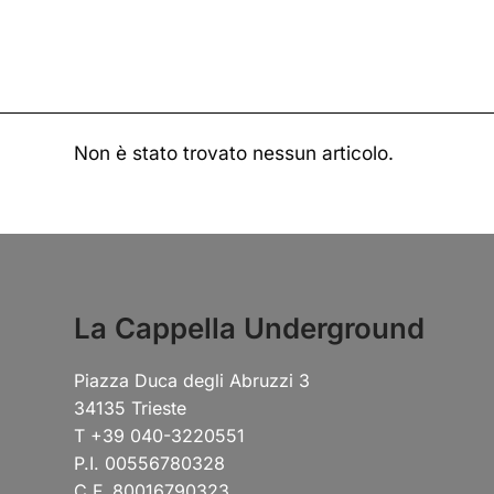
Non è stato trovato nessun articolo.
La Cappella Underground
Piazza Duca degli Abruzzi 3
34135 Trieste
T +39 040-3220551
P.I. 00556780328
C.F. 80016790323