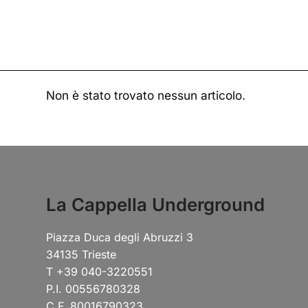
Non è stato trovato nessun articolo.
La Cappella Underground
Piazza Duca degli Abruzzi 3
34135 Trieste
T +39 040-3220551
P.I. 00556780328
C.F. 80016790323